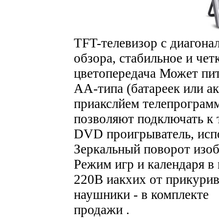
TFT-телевизор с диагон
обзора, стабильное и че
цветопередача Может пит
АА-типа (батареек или а
приакслйем телепрограм
позволяют подключать к 
DVD проигрыватель, испо
Зеркальный поворот изо
Режим игр и календаря в
220В иакхих от прикурива
наушники - в комплекте 
продажи .