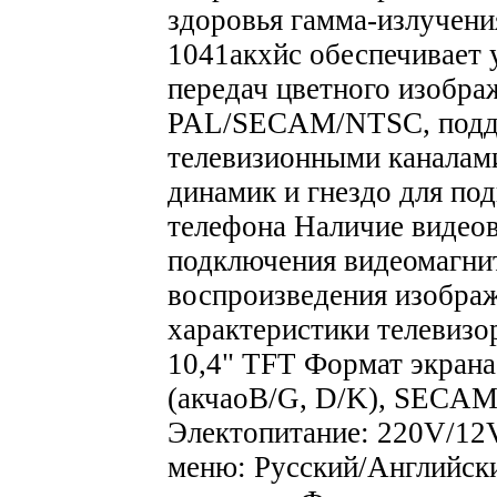
здоровья гамма-излучени
1041акхйс обеспечивает
передач цветного изобра
PAL/SECAM/NTSC, подд
телевизионными каналам
динамик и гнездо для по
телефона Наличие видео
подключения видеомагни
воспроизведения изобра
характеристики телевизо
10,4" TFT Формат экрана
(акчаоB/G, D/K), SECAM 
Электопитание: 220V/12V
меню: Русский/Английск