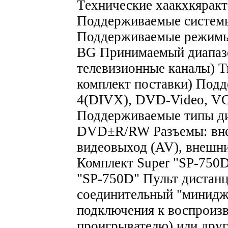
Технические хаакхкярак
Поддерживаемые систе
Поддерживаемые режимы 
BG Принимаемый диапазон
телевизионные каналы) Т
комплект поставки) По
4(DIVX), DVD-Video, V
Поддерживаемые типы д
DVD±R/RW Разъемы: внеш
видеовыход (AV), внешн
Комплект Super "SP-750
"SP-750D" Пульт дистанц
соединительный "минидже
подключения к воспрои
проигрывателю) или дру