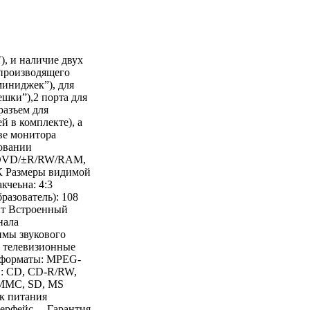
), и наличие двух
спроизводящего
миниджек”), для
шки”),2 порта для
разъем для
й в комплекте), а
ве монитора
овании
eo,DVD/±R/RW/RAM,
К Размеры видимой
кчеьна: 4:3
разователь): 108
бит Встроенный
нала
мы звукового
е телевизионные
е форматы: MPEG-
: CD, CD-R/RW,
MMC, SD, MS
к питания
нтерфейс Гарантия