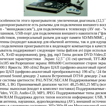
собенности этого проигрывателя: увеличенная диагональ (12,5``
идеопроигрывателе есть разъемы для подключения внешнего во
in - ”миниджакссаек”), для подключения к телевизору (AV out - ”
шников, USB-порт для подключения внешнего накопителя (”фле
ойстиков, универсальный разъем для карт памяти SD/MS/MMC, 
енны (подходит какакхор для обычной антенны, так и для идуще
я подключения проигрывателя к видеокарте компьютера в качест
ватель поддерживает следующие типы файлов avi (при использ
ivX, XviD кодирования), jpeg, jpg, mp3 Типы дисков DVD-Vid
еские характеристики Экран: 12,5`` (31 см) цветной, TFT-Ж
45x185 мм Разрешение экрана: 800x600 Соотношение сторон экраа
300:1 Яркость: 300 cd/m2 Видео ЦАП (цифрово-аналоговый преоб
дио ЦАП (цифрово-аналоговый преобразователь): 196 кГц / 24 
Surround Sound декодер: 2 канала Встроенный DTS® декодер: 2 ка
е системы цветности: PAL/NTSC/SECAM Поддерживаемые режи
DK, I, BG Принимаемый диапазон частот: 48,25-863,25 МГц (вс
тенны: выносная (входит в комплект поставки) Поддерживаемы
ideo, VCD, Audio-CD, MP3, JPEG Поддерживаемые типы дисков
/RAM Поддержка других типов носители информации: USB, 
я антенна, наушники, аудио/видеовыход (AV), внешний источни
меры в сложенном состоянии: 305x260x48 мм Многоязычный и