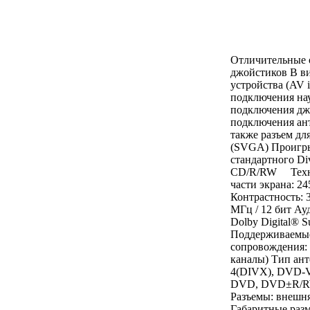
Отличительные о
джойстиков В в
устройства (AV 
подключения нау
подключения дж
подключения ант
также разъем дл
(SVGA) Проигры
стандартного D
CD/R/RW Технич
части экрана: 2
Контрастность: 
МГц / 12 бит Ау
Dolby Digital® 
Поддерживаемы
сопровождения: 
каналы) Тип ан
4(DIVX), DVD-V
DVD, DVD±R/RW
Разъемы: внешня
Габаритные раз