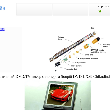
ица
ативный DVD/TV-плеер c тюнером Souptб DVD-LX39 Chikndindi