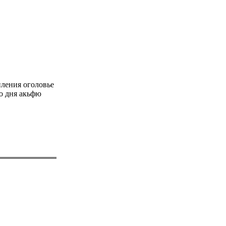
ления оголовье
о дня акьфю