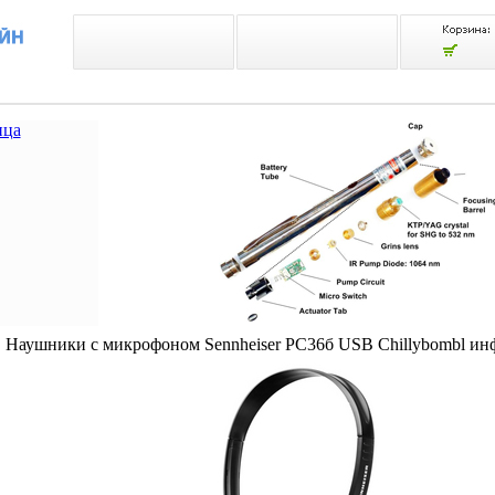
ица
Наушники с микрофоном Sennheiser PC36б USB Chillybombl ин