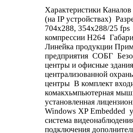
Характеристики Каналов видео От 4 до 128 видеовходов (на IP устройствах) Разрешение/скорость записи 704x576, 704х288, 354x288/25 fps Стандарт видеосигнала PAL Тип компрессии H264 Габариты, мм 220х430x620аксюс мм Линейка продукции Применение Крупные распределенные предприятия СОБГ Безопасный город Гостиницы Бизнес центры и офисные здания Локальные домовые сети для централизованной охраны городских кварталов Торговые центры В комплект входит: cистемный блок комакхьмпьютерная мышь, клавиатура и DVD-RW привод установленная лицензионная операционная система Windows XP Embedded установленная и оттестированная система видеонаблюдения TRASSIR разъемы для подключения дополнительных мониторов Дополнительно к комплекту В комплект поставки не входят дисковые накопители, так как от этого зависит глубина архива, которая в каждом случае обговаривается индивидуально в зависимости от специфики задач В данный регистратор можно установить до 8-ми жестких акчлидисков (12 Тб при использовании дисков по 1,5 Тб) Общие возможности и характеристики Специальные и интеллектуальные функции Цифровые видеорегистраторы TRASSIR могут быть оснащены дополнительно расширенным функционалом Распознавание номеров транспортных средств AutoTRASSIR – новая версия обладает мощным функционалом, не требует настроек и имеет высокую производительность ActiveDome – наиболее прогрессивная функция управления поворотными камерами SpeedDome (например, ActiveDome может управлять поворотными IP видеокамерами Axis) Ускоряет работу оператора в десятки раз, позволяет контролировать множество поворотных камер В сочетании с SIMT – объектным детектором нового поколения (так же может быть использован на IP видеокамерах и IP видеосерверах Axis), дает возможность автоматического сопровождения целей скоростными поворотными камерами SpeedDome DVR, оснащенный детектором SIMT, превращается в мощный инструмент событийного анализа видеозаписей POS – интеграция с кассовакшщуыми терминалами — позволяет в буквальном смысле спасать деньги в торговле за счет анализа действий кассиров, видеозаписей и других событий в поле зрения камер (POS работает только на платах видеозахвата, которые могут быть установлены дополнительно в видеорегистратор) Многозадачность Все операции выполняются одновременно вне зависимости от их количества DVR TRASSIR триплексные или пентаплексные, количество одновременно выполняемых видеорегистратором задач, в принципе, неограничено Запись многоканального видео В зависимости от модификации, видеорегистраторы TRASSIR QuattroStation могут записывать до 128-ми каналов видео максимального разрешения и в реальном времени 25 кадров в секунду каждый канал DVR позволяют одновременно с записью осуществлять просмотр «живого» видео (для данного DVR – от 16-20 каналов при разрешении 704х576 @ 25 кадров в секунду — до 64-х каналов при разрешении 352х288), воспроизведение видео из архива, передачу в сеть большому числу потребителеакщцжй Так же, все другие операции по настройке не прерывают записи Для записи большого числа каналов видеорегистраторы используют фирменную технологию MultiStor, равномерно распределяющую записи по всем подключенным дискам Мало того, данная технология увеличивает надежность сохранения записей при использовании всего объема дисков, так как при выходе из строя одного из дисков, будет потеряна только часть информации, в отличии, например, от технологии RAID0 или JBOD Распределение записи по всем доступным дискам так же снижает нагрузку на каждый диск в отдельности и не позволяет третировать запись при воспроизведении или копировании данных с какого-либо из дисков Разумеется поддерживается циклическая запись Сжатие видео Видеорегистратор записывает видео в том формате, который используют IP видеокамеры или IP видеосервера, подключенные к нему Например, IP видеокамеры Lancam и IP сервера Lanser используют формат сжатия видео H264 и аудио OggVorbis Оборудование Axis – формакъзлаты JPEG и MPEG4 для видео Другие IP камеры и сервера могут использовать либо общепринятые стандарты ISO, либо проприетарные — модифицированные или полностью разработанные поставщиком Для любого формата, QuattroStation, как и другие DVR TRASSIR в гибридном варианте, будет записывать в «родном» формате камеры, а для отображения на экран и воспроизведения архива декодировать его Отображение на экран Видеорегистратор позволяет отображать количество каналов видео в зависимости от разрешения и частоты кадров Например, 16-20 каналов при разрешении 7