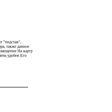
т "подстав",
ра, также данное
омещение На карту
чень удобен Его