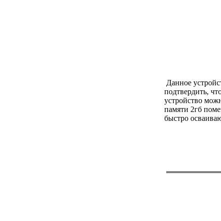
Данное устройст
подтвердить, чт
устройство мож
памяти 2гб поме
быстро осваива