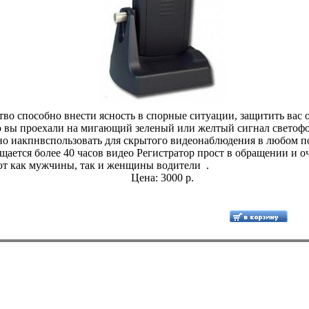
во способно внести ясность в спорные ситуации, защитить вас о
о вы проехали на мигающий зеленый или желтый сигнал светофо
но иакпнвспользовать для скрытого видеонаблюдения в любом п
щается более 40 часов видео Регистратор прост в обращении и о
ют как мужчины, так и женщины водители .
Цена: 3000 р.