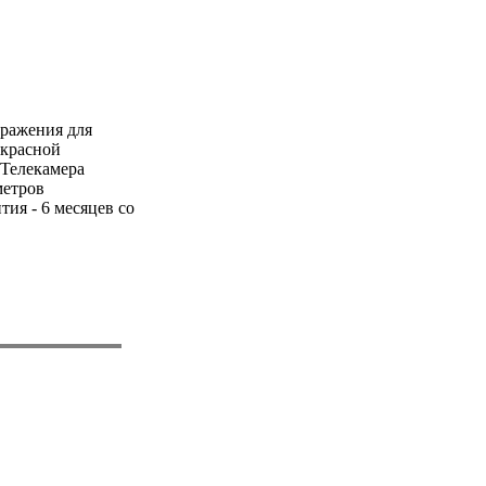
бражения для
акрасной
 Телекамера
метров
я - 6 месяцев со