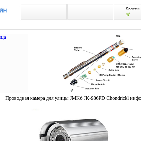
ица
Проводная камера для улицы JMKб JK-986PD Chondrickl инфо