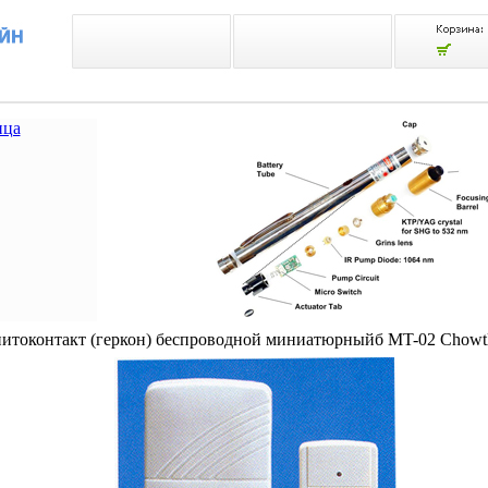
ица
итоконтакт (геркон) беспроводной миниатюрныйб MT-02 Chowtl