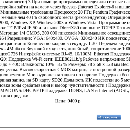
 в комплекте) 3 При помощи программы определили сетевые на
тройки зайти на камеру через браузер (Internet Explorer-6 и выш
 Минимальные требования Процессор: 20 ГГц Pentium Графическ
 меньше чем 40 ГБ свободного места (рекомендуется) Операционн
2000, Windows XP, Windows2003 и Windows Vista Программное о
ол: TCP/IPv4 IE 50 или выше DirectX80 или выше TCP/IP Техни
 Матрица: 1/4 CMOS, 300 000 пикселей Минимальное освещение
264 Разрешение: VGA: 640х480, QVGA: 320х240 ИК подсветка: 
 контрастность Количество кадров в секунду: 1-30 Передача виде
сек - 4Mbit/сек Звуковой вход: есть, линейный, сопротивление 1
кщсоG726 Интерфейс системы: RJ-45, 10/100M, Ethernet Поддержк
20) Поддержка Wi-Fi сети: IEEE80211b/g Рабочее напряжение: 5
0 до + 40C Влажность: 10% - 85 % Размеры: 78 x 68 x 128 мм Вес
ущества: Высокоскоростная CMOS матрица с построчной развер
одновременно Многоуровневая защита по паролю Поддержка бесп
зервная запись на SD карту SD20 Дальность ИК подсветки до 5 ме
новка зоны срабатывания и выбор чувствительности ) Поддержка
MP/DDNS/DHCP/FTP Поддержка DDNS, LAN и Internet (ADSL, 
о дня продажи .
Цена: 9400 р.