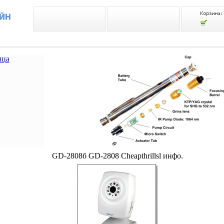
ица
GD-2808б GD-2808 Cheapthrillsl инфо.