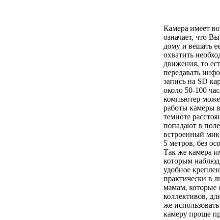
Камера имеет во
означает, что В
дому и вешать ее
охватить необх
движения, то ес
передавать инф
запись на SD кар
около 50-100 ча
компьютер может
работы камеры в
темноте расстоя
попадают в поле
встроенный микр
5 метров, без о
Так же камера и
которым наблюда
удобное креплен
практически в л
мамам, которые 
коллективов, дл
же использоват
камеру проще пр