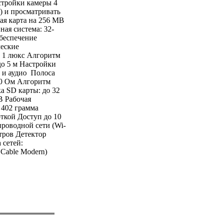
стройки камеры 4
е) и просматривать
ая карта на 256 MB
ая система: 32-
беспечение
ческие
: 1 люкс Алгоритм
до 5 м Настройки
о и аудио Полоса
000 Ом Алгоритм
а SD карты: до 32
В Рабочая
: 402 грамма
ткой Доступ до 10
роводной сети (Wi-
тров Детектор
 сетей:
Cable Modern)