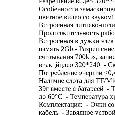
Разрешение видео 320*2
Особенности замаскиров
цветное видео со звуком!
Встроенная литиево-пол
Продолжительность работ
Встроенная в дужки элек
память 2Gb - Разрешение
считывания 700kbs, запи
виакцйцдео 320*240 - Ск
Потребление энергии <0
Наличие слота для TF/Mic
39г вместе с батареей - 
до 60°C - Температура х
Комплектация: - Очки с
кабель - Зарядное устрой