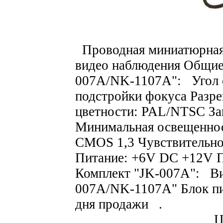
Проводная миниатюрная 
видео наблюдения Общие
007A/NK-1107A": Угол о
подстройки фокуса Разре
цветности: PAL/NTSC За
Минимальная освещенност
CMOS 1,3 Чувствительн
Питание: +6V DC +12V 
Комплект "JK-007A": В
007A/NK-1107A" Блок пи
дня продажи .
Ц