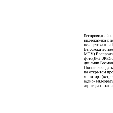
Беспроводной ко
видеокамера с п
по-вертикали и 
Высококачествен
MOV) Воспроизв
фото(JPG, JPEG,
динамик Возможн
Постановка даты
на открытом пр
монитора (встро
аудио- видеораз
адаптера питани