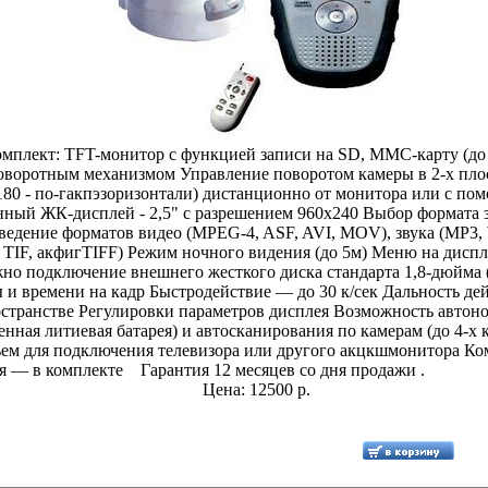
мплект: TFT-монитор с функцией записи на SD, MMC-карту (до 
оворотным механизмом Управление поворотом камеры в 2-х плоск
180 - по-гакпэзоризонтали) дистанционно от монитора или с по
ный ЖК-дисплей - 2,5" с разрешением 960х240 Выбор формата з
едение форматов видео (MPEG-4, ASF, AVI, MOV), звука (MP3,
 TIF, акфигTIFF) Режим ночного видения (до 5м) Меню на дисп
о подключение внешнего жесткого диска стандарта 1,8-дюйма (
 и времени на кадр Быстродействие — до 30 к/сек Дальность дейс
остранстве Регулировки параметров дисплея Возможность автон
енная литиевая батарея) и автосканирования по камерам (до 4-х
ъем для подключения телевизора или другого акцкшмонитора Ко
я — в комплекте Гарантия 12 месяцев со дня продажи .
Цена: 12500 р.