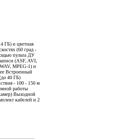
4 ГБ) и цветная
остях (60 град -
мощью пульта ДУ
аписи (ASF, AVI,
 WAV, MPEG-1) и
лее Встроенный
до 40 ГБ)
твия - 100 - 150 м
омной работы
 камер) Выходной
мплект кабелей и 2