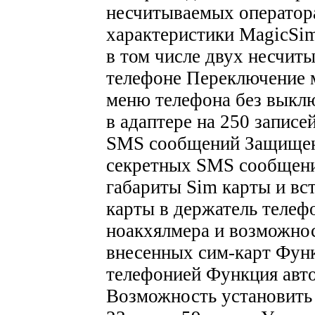
несчитываемых оператор
характеристики MagicSi
в том числе двух несчит
телефоне Переключение 
меню телефона без выкл
в адаптере на 250 записе
SMS сообщений Защищенн
секретных SMS сообщени
габариты Sim карты и вс
карты в держатель телеф
ноакхялмера и возможно
внесенных сим-карт Функ
телефонией Функция авт
Возможность установить