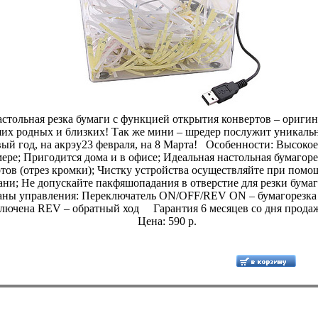
стольная резка бумаги с функцией открытия конвертов – ориги
ших родных и близких! Так же мини – шредер послужит уникал
ый год, на акрэу23 февраля, на 8 Марта! Особенности: Высокое
ере; Пригодится дома и в офисе; Идеальная настольная бумагор
тов (отрез кромки); Чистку устройства осуществляйте при помо
ни; Не допускайте пакфяшопадания в отверстие для резки бума
ны управления: Переключатель ON/OFF/REV ON – бумагорезка
ключена REV – обратный ход Гарантия 6 месяцев со дня прода
Цена: 590 р.