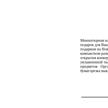
Миниатюрная на
подарок для Ва
подарком на Нов
компактном разм
открытия конвер
увлажненной тка
предметов Орга
бумагорезка вы