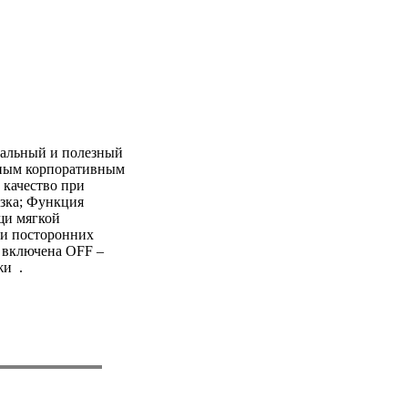
нальный и полезный
ьным корпоративным
 качество при
езка; Функция
щи мягкой
ги посторонних
 включена OFF –
жи .