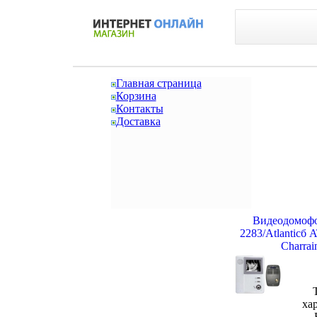
Главная страница
Корзина
Контакты
Доставка
Видеодомофо
2283/Atlanticб
Charrai
Т
ха