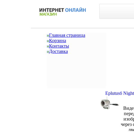
Главная страница
Корзина
Контакты
Доставка
Eplutusб Nigh
Виде
пере
изоб
через 
дв